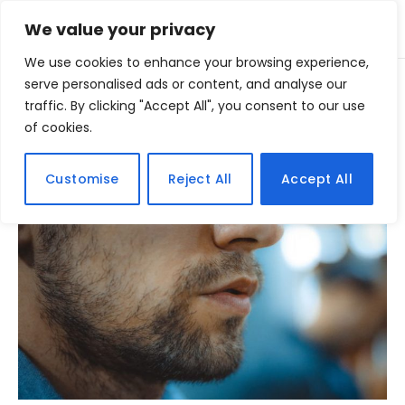
We value your privacy
We use cookies to enhance your browsing experience,
Home
serve personalised ads or content, and analyse our
Posts Tagged "barba"
»
traffic. By clicking "Accept All", you consent to our use
of cookies.
BROWSING:
BARBA
Customise
Reject All
Accept All