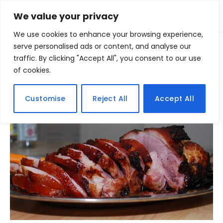
We value your privacy
We use cookies to enhance your browsing experience,
Home
serve personalised ads or content, and analyse our
Posts Tagged "carne"
»
traffic. By clicking "Accept All", you consent to our use
of cookies.
BROWSING:
CARNE
Customise
Reject All
Accept All