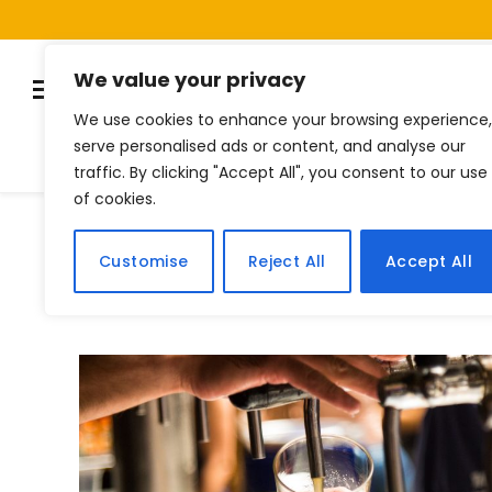
We value your privacy
We use cookies to enhance your browsing experience,
serve personalised ads or content, and analyse our
Listas
Quiz
Notí
traffic. By clicking "Accept All", you consent to our use
of cookies.
Home
Posts Tagged "cervejaengorda"
»
Customise
Reject All
Accept All
BROWSING:
CERVEJAENGORDA