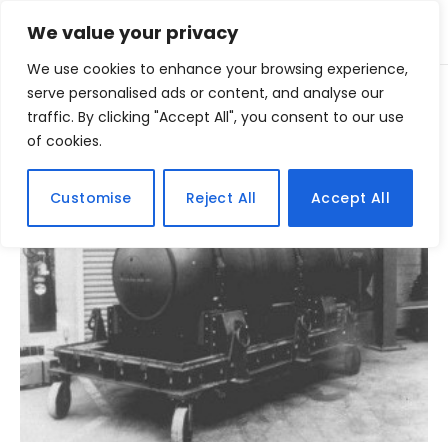
We value your privacy
We use cookies to enhance your browsing experience,
Home
serve personalised ads or content, and analyse our
Posts Tagged "destruicao"
»
traffic. By clicking "Accept All", you consent to our use
of cookies.
BROWSING:
DESTRUICAO
Customise
Reject All
Accept All