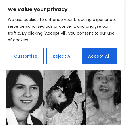
We value your privacy
We use cookies to enhance your browsing experience,
Home
serve personalised ads or content, and analyse our
Posts Tagged "exorcismo"
»
traffic. By clicking "Accept All", you consent to our use
of cookies.
BROWSING:
EXORCISMO
Customise
Reject All
Accept All