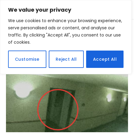
We value your privacy
We use cookies to enhance your browsing experience,
Home
serve personalised ads or content, and analyse our
Posts Tagged "filmagem"
»
traffic. By clicking "Accept All", you consent to our use
of cookies.
BROWSING:
FILMAGEM
Customise
Reject All
Accept All