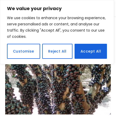
We value your privacy
We use cookies to enhance your browsing experience,
Home
serve personalised ads or content, and analyse our
Posts Tagged "fruta"
»
traffic. By clicking "Accept All", you consent to our use
of cookies.
BROWSING:
FRUTA
Customise
Reject All
Accept All