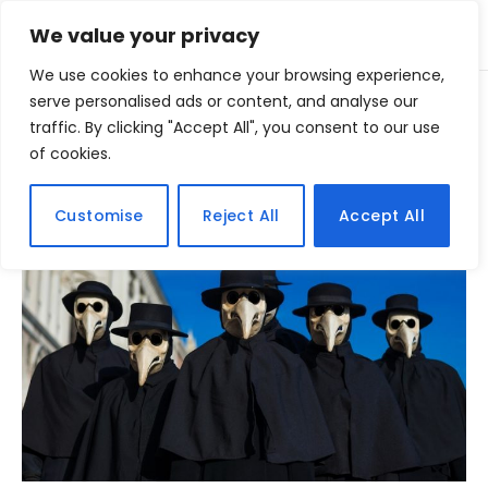
We value your privacy
We use cookies to enhance your browsing experience,
Home
serve personalised ads or content, and analyse our
Posts Tagged "peste negra"
»
traffic. By clicking "Accept All", you consent to our use
of cookies.
BROWSING:
PESTE NEGRA
Customise
Reject All
Accept All