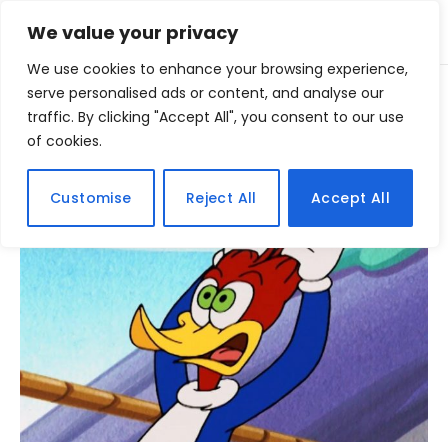
We value your privacy
We use cookies to enhance your browsing experience,
Home
serve personalised ads or content, and analyse our
Posts Tagged "segredos"
»
traffic. By clicking "Accept All", you consent to our use
of cookies.
BROWSING:
SEGREDOS
Customise
Reject All
Accept All