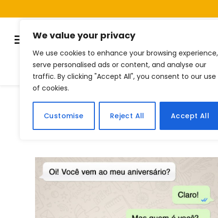
We value your privacy
We use cookies to enhance your browsing experience,
serve personalised ads or content, and analyse our
Listas
Quiz
Notí
traffic. By clicking "Accept All", you consent to our use
of cookies.
Home
Posts Tagged "whatsapp"
»
Customise
Reject All
Accept All
BROWSING:
WHATSAPP