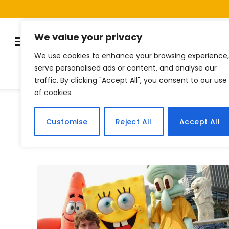
We value your privacy
We use cookies to enhance your browsing experience,
serve personalised ads or content, and analyse our
Listas
Quiz
Notí
traffic. By clicking "Accept All", you consent to our use
of cookies.
Home
Posts Tagged "bob esponja"
»
Customise
Reject All
Accept All
BROWSING:
BOB ESPONJA