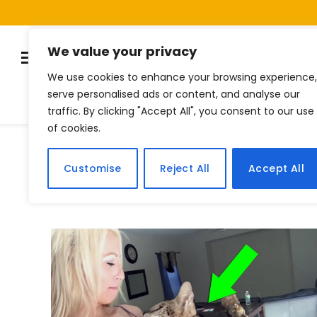
We value your privacy
We use cookies to enhance your browsing experience,
serve personalised ads or content, and analyse our
Listas
Quiz
Notí
traffic. By clicking "Accept All", you consent to our use
of cookies.
Home
Posts Tagged "caros"
»
Customise
Reject All
Accept All
BROWSING:
CAROS