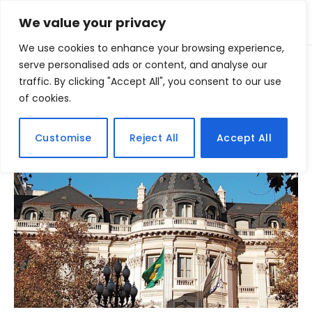
We value your privacy
We use cookies to enhance your browsing experience,
Home
serve personalised ads or content, and analyse our
Posts Tagged "consulado"
»
traffic. By clicking "Accept All", you consent to our use
of cookies.
BROWSING:
CONSULADO
Customise
Reject All
Accept All