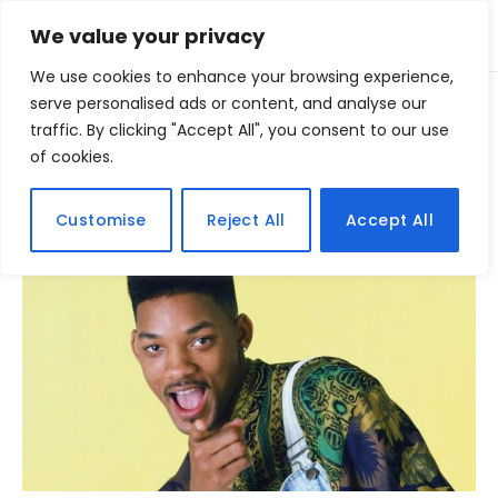
We value your privacy
We use cookies to enhance your browsing experience,
Home
serve personalised ads or content, and analyse our
Posts Tagged "cortes de cabelo"
»
traffic. By clicking "Accept All", you consent to our use
of cookies.
BROWSING:
CORTES DE CABELO
Customise
Reject All
Accept All