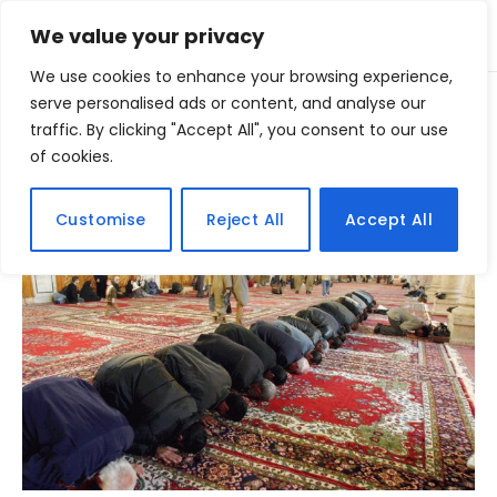
We value your privacy
We use cookies to enhance your browsing experience,
Home
serve personalised ads or content, and analyse our
Posts Tagged "cristao"
»
traffic. By clicking "Accept All", you consent to our use
of cookies.
BROWSING:
CRISTAO
Customise
Reject All
Accept All