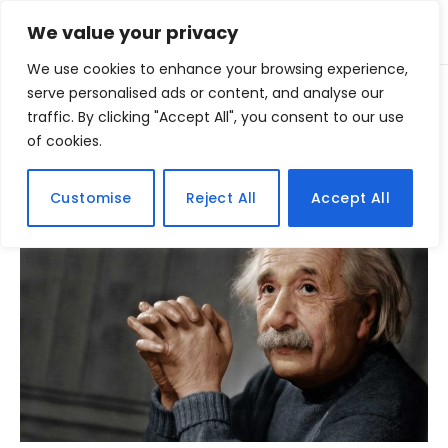
We value your privacy
We use cookies to enhance your browsing experience,
Home
serve personalised ads or content, and analyse our
Posts Tagged "deus"
»
traffic. By clicking "Accept All", you consent to our use
of cookies.
BROWSING:
DEUS
Customise
Reject All
Accept All