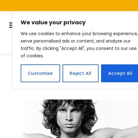
We value your privacy
We use cookies to enhance your browsing experience,
serve personalised ads or content, and analyse our
Listas
Quiz
Notí
traffic. By clicking "Accept All", you consent to our use
of cookies.
Home
Posts Tagged "forjar"
»
Customise
Reject All
Accept All
BROWSING:
FORJAR