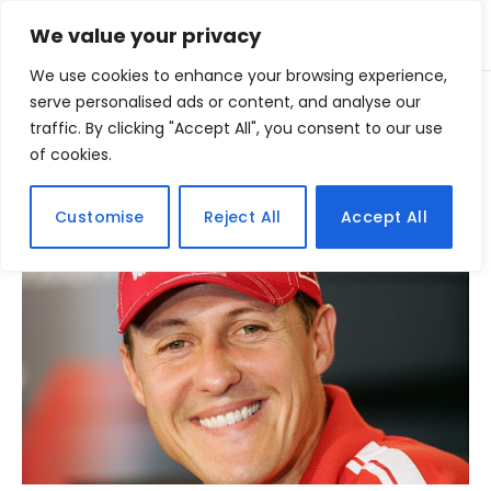
We value your privacy
We use cookies to enhance your browsing experience,
Home
serve personalised ads or content, and analyse our
Posts Tagged "formula1"
»
traffic. By clicking "Accept All", you consent to our use
of cookies.
BROWSING:
FORMULA1
Customise
Reject All
Accept All