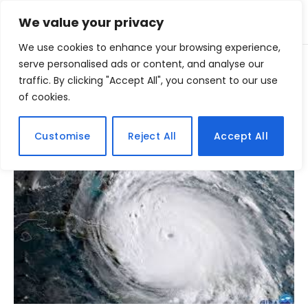
We value your privacy
We use cookies to enhance your browsing experience,
Home
serve personalised ads or content, and analyse our
Posts Tagged "Furacão Irma"
»
traffic. By clicking "Accept All", you consent to our use
of cookies.
BROWSING:
FURACÃO IRMA
Customise
Reject All
Accept All