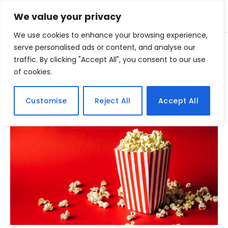
We value your privacy
We use cookies to enhance your browsing experience,
Home
serve personalised ads or content, and analyse our
Posts Tagged "heróis"
»
traffic. By clicking "Accept All", you consent to our use
of cookies.
BROWSING:
HERÓIS
Customise
Reject All
Accept All