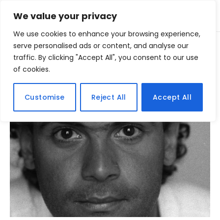
We value your privacy
We use cookies to enhance your browsing experience,
Home
serve personalised ads or content, and analyse our
Posts Tagged "icones"
»
traffic. By clicking "Accept All", you consent to our use
of cookies.
BROWSING:
ICONES
Customise
Reject All
Accept All