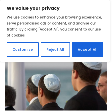
We value your privacy
We use cookies to enhance your browsing experience,
Home
serve personalised ads or content, and analyse our
Posts Tagged "judeus"
»
traffic. By clicking "Accept All", you consent to our use
of cookies.
BROWSING:
JUDEUS
Customise
Reject All
Accept All