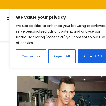
We value your privacy
We use cookies to enhance your browsing experience,
serve personalised ads or content, and analyse our
Listas
Quiz
Notí
traffic. By clicking "Accept All", you consent to our use
of cookies.
Home
Posts Tagged "super heróis"
»
Customise
Reject All
Accept All
BROWSING:
SUPER HERÓIS