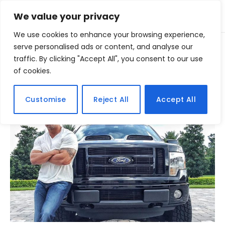
We value your privacy
We use cookies to enhance your browsing experience,
Home
serve personalised ads or content, and analyse our
Posts Tagged "therock"
»
traffic. By clicking "Accept All", you consent to our use
of cookies.
BROWSING:
THEROCK
Customise
Reject All
Accept All