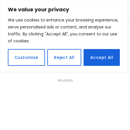
We value your privacy
We use cookies to enhance your browsing experience,
Home
serve personalised ads or content, and analyse our
Viagens e Turismo
Conheça o incrível vulcão que solta lava azul!
»
»
traffic. By clicking "Accept All", you consent to our use
of cookies.
Conheça o incrível vulcão
que solta lava azul!
Customise
Reject All
Accept All
Anuncio