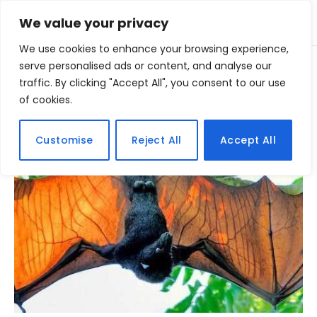
We value your privacy
We use cookies to enhance your browsing experience,
Home
serve personalised ads or content, and analyse our
Posts Tagged "animais gigantes"
»
traffic. By clicking "Accept All", you consent to our use
of cookies.
BROWSING:
ANIMAIS GIGANTES
Customise
Reject All
Accept All