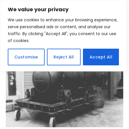
We value your privacy
We use cookies to enhance your browsing experience,
Home
serve personalised ads or content, and analyse our
Posts Tagged "bombas"
»
traffic. By clicking "Accept All", you consent to our use
of cookies.
BROWSING:
BOMBAS
Customise
Reject All
Accept All