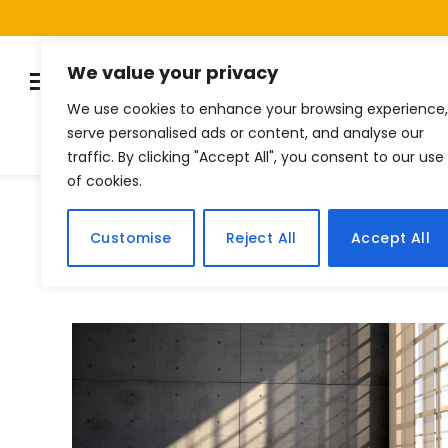
We value your privacy
We use cookies to enhance your browsing experience,
serve personalised ads or content, and analyse our
Listas
Quiz
Notí
traffic. By clicking "Accept All", you consent to our use
of cookies.
Home
Posts Tagged "cama box"
»
Customise
Reject All
Accept All
BROWSING:
CAMA BOX