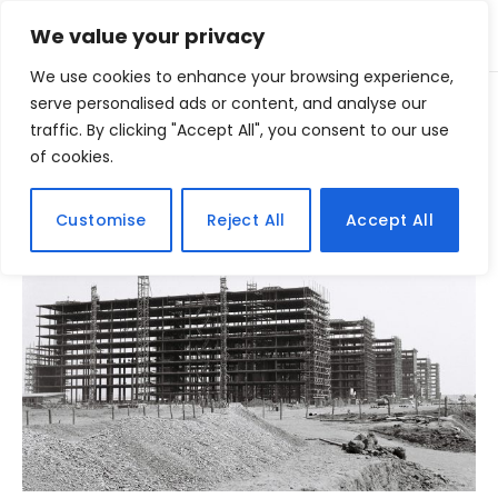
We value your privacy
We use cookies to enhance your browsing experience,
Home
serve personalised ads or content, and analyse our
Posts Tagged "candangos"
»
traffic. By clicking "Accept All", you consent to our use
of cookies.
BROWSING:
CANDANGOS
Customise
Reject All
Accept All