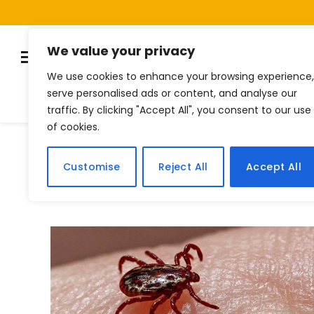
We value your privacy
We use cookies to enhance your browsing experience,
serve personalised ads or content, and analyse our
Listas
Quiz
Notí
traffic. By clicking "Accept All", you consent to our use
of cookies.
Home
Posts Tagged "carrapato"
»
Customise
Reject All
Accept All
BROWSING:
CARRAPATO