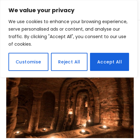
We value your privacy
We use cookies to enhance your browsing experience,
Home
serve personalised ads or content, and analyse our
Posts Tagged "caverna"
»
traffic. By clicking "Accept All", you consent to our use
of cookies.
BROWSING:
CAVERNA
Customise
Reject All
Accept All