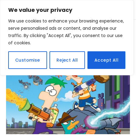
We value your privacy
We use cookies to enhance your browsing experience,
Home
serve personalised ads or content, and analyse our
Posts Tagged "conspiracao"
»
traffic. By clicking "Accept All", you consent to our use
of cookies.
BROWSING:
CONSPIRACAO
Customise
Reject All
Accept All