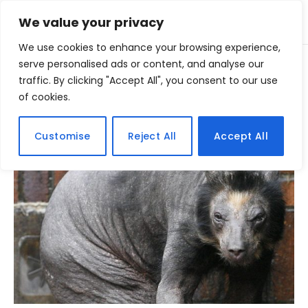
We value your privacy
We use cookies to enhance your browsing experience,
Home
serve personalised ads or content, and analyse our
Posts Tagged "eveurso"
»
traffic. By clicking "Accept All", you consent to our use
of cookies.
BROWSING:
EVEURSO
Customise
Reject All
Accept All