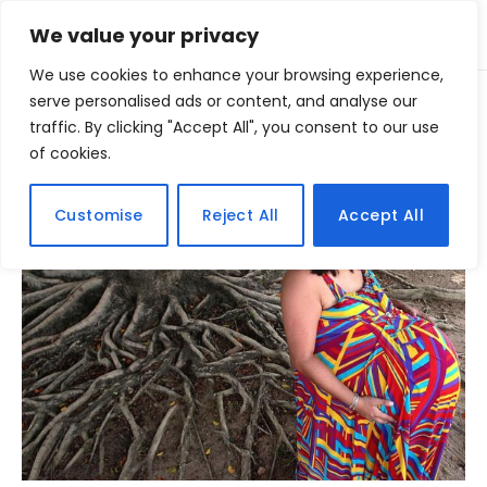
We value your privacy
We use cookies to enhance your browsing experience,
Home
serve personalised ads or content, and analyse our
Posts Tagged "falso"
»
traffic. By clicking "Accept All", you consent to our use
of cookies.
BROWSING:
FALSO
Customise
Reject All
Accept All