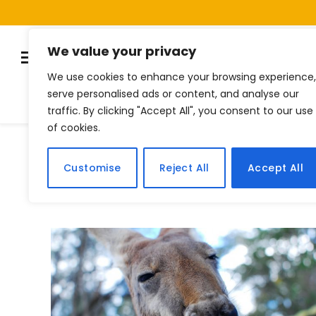
We value your privacy
We use cookies to enhance your browsing experience,
serve personalised ads or content, and analyse our
Listas
Quiz
Notí
traffic. By clicking "Accept All", you consent to our use
of cookies.
Home
Posts Tagged "canguru"
»
Customise
Reject All
Accept All
BROWSING:
CANGURU